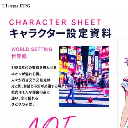
UI игры JRPG