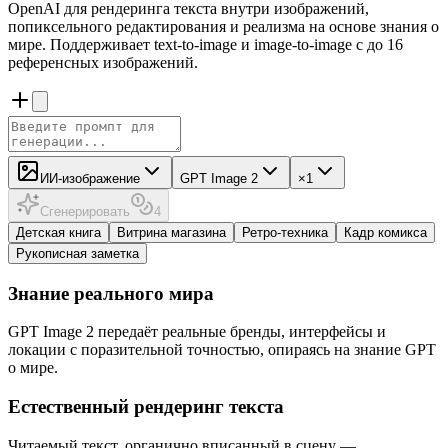
OpenAI для рендеринга текста внутри изображений,
попиксельного редактирования и реализма на основе знания о
мире. Поддерживает text-to-image и image-to-image с до 16
референсных изображений.
ИИ-изображение
GPT Image 2
×1
Сгенерировать
4
Детская книга
Витрина магазина
Ретро-техника
Кадр комикса
Рукописная заметка
Знание реального мира
GPT Image 2 передаёт реальные бренды, интерфейсы и
локации с поразительной точностью, опираясь на знание GPT
о мире.
Естественный рендеринг текста
Читаемый текст, органично вписанный в сцену —