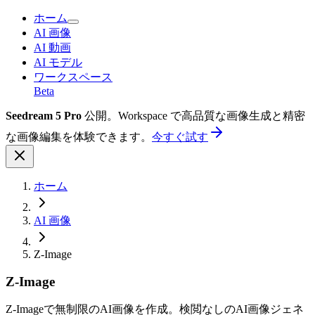
ホーム
AI 画像
AI 動画
AI モデル
ワークスペース
Beta
Seedream 5 Pro
公開。Workspace で高品質な画像生成と精密
な画像編集を体験できます。
今すぐ試す
ホーム
AI 画像
Z-Image
Z-Image
Z-Imageで無制限のAI画像を作成。検閲なしのAI画像ジェネ