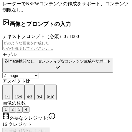
レーターでNSFWコンテンツの作成をサポート、コンテンツ
制限なし。
画像とプロンプトの入力
テキストプロンプト（必須）
0
/
1000
モデル
Z-Image
検閲なし、センシティブなコンテンツ生成をサポート
アスペクト比
1:1
16:9
4:3
3:4
9:16
画像の枚数
1
2
3
4
必要なクレジット
:
16 クレジット
✨
生成（16クレジット）