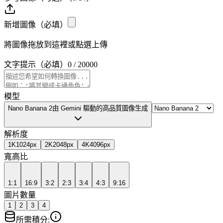
新增圖像（必填）
將圖像拖放到這裡或點選上傳
文字提示（必填）
0
/
20000
模型
Nano Banana 2
由 Gemini 驅動的高品質圖像生成
解析度
1K
1024px
2K
2048px
4K
4096px
寬高比
1:1
16:9
3:2
2:3
3:4
4:3
9:16
圖片數量
1
2
3
4
所需積分
: