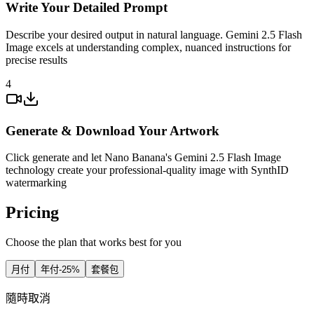
Write Your Detailed Prompt
Describe your desired output in natural language. Gemini 2.5 Flash
Image excels at understanding complex, nuanced instructions for
precise results
4
Generate & Download Your Artwork
Click generate and let Nano Banana's Gemini 2.5 Flash Image
technology create your professional-quality image with SynthID
watermarking
Pricing
Choose the plan that works best for you
月付
年付
-25%
套餐包
隨時取消