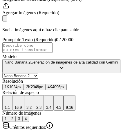
Agregar Imágenes (Requerido)
Suelta imágenes aquí o haz clic para subir
Prompt de Texto (Requerido)
0
/
20000
Modelo
Nano Banana 2
Generación de imágenes de alta calidad con Gemini
Resolución
1K
1024px
2K
2048px
4K
4096px
Relación de aspecto
1:1
16:9
3:2
2:3
3:4
4:3
9:16
Número de imágenes
1
2
3
4
Créditos requeridos
: