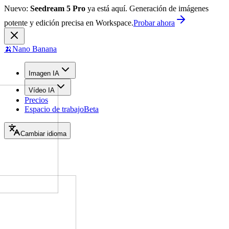
Nuevo:
Seedream 5 Pro
ya está aquí. Generación de imágenes
potente y edición precisa en Workspace.
Probar ahora
🍌
Nano Banana
Imagen IA
Vídeo IA
Precios
Espacio de trabajo
Beta
Cambiar idioma